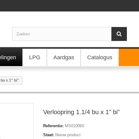
elingen
LPG
Aardgas
Catalogus
 bu x 1" bi"
Verloopring 1.1/4 bu x 1" bi"
Referentie:
MS010060
Staat:
Nieuw product