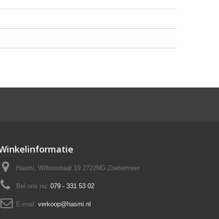
Winkelinformatie
Hasmi, Wiltonstraat 19 2722NG Zoetermeer
Bel ons nu:
079 - 331 53 02
E-mail:
verkoop@hasmi.nl