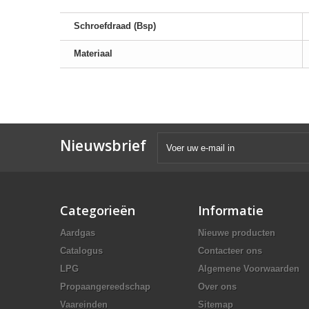
Schroefdraad (Bsp)
Materiaal
Nieuwsbrief
Categorieën
Informatie
Aardgas
Nieuwe producten
Catalogus
Contacteer ons
LPG
Algemene Voorwaarden
Propaangereedschap
Over ons
Vaareinden
Sitemap