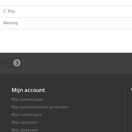
1" Bsp
Messing
Mijn account
Mijn bestellingen
Mijn geretourneerde producten
Mijn creditnota's
Mijn adressen
Mijn gegevens