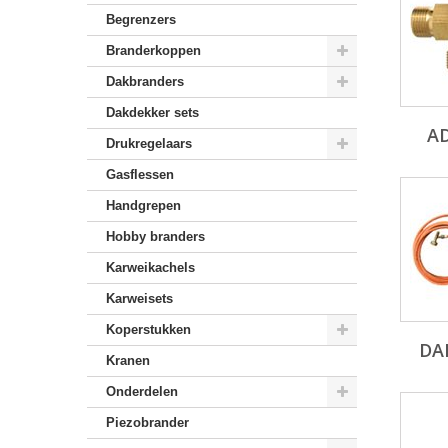
Begrenzers
Branderkoppen
Dakbranders
Dakdekker sets
A
Drukregelaars
Gasflessen
Handgrepen
Hobby branders
Karweikachels
Karweisets
Koperstukken
DA
Kranen
Onderdelen
Piezobrander