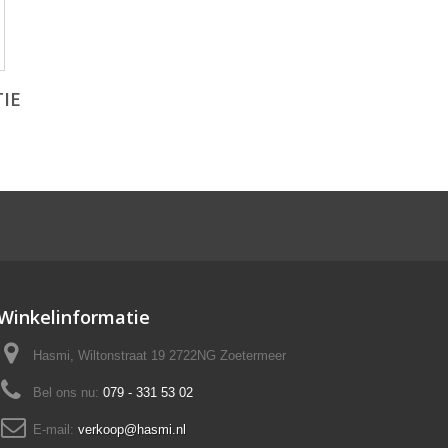
IE
Winkelinformatie
Hasmi, Wiltonstraat 19 2722NG Zoetermeer
Bel ons nu:
079 - 331 53 02
E-mail:
verkoop@hasmi.nl