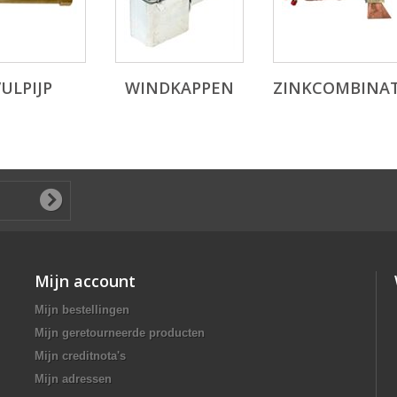
ULPIJP
WINDKAPPEN
ZINKCOMBINAT
Mijn account
Mijn bestellingen
Mijn geretourneerde producten
Mijn creditnota's
Mijn adressen