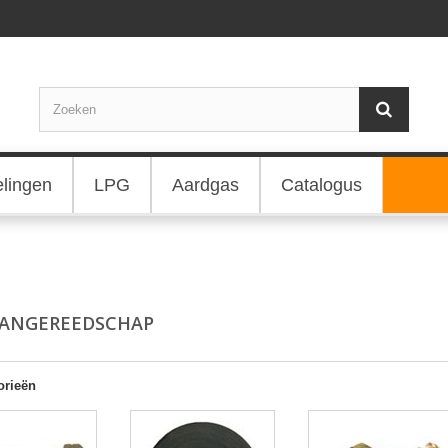
elingen
LPG
Aardgas
Catalogus
AANGEREEDSCHAP
orieën