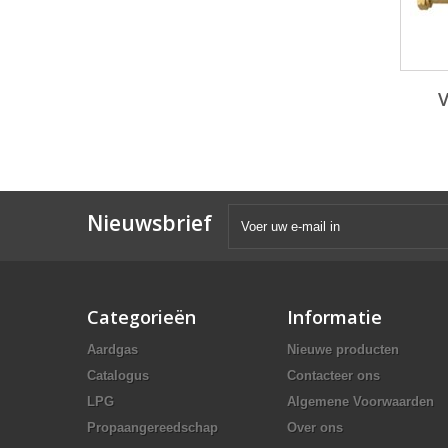
V
Nieuwsbrief
Categorieën
Informatie
Aardgas
Nieuwe producten
Catalogus
Contacteer ons
LPG
Algemene Voorwaarden
Propaangereedschap
Over ons